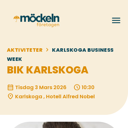
menu
chevron_right
AKTIVITETER
KARLSKOGA BUSINESS
WEEK
BIK KARLSKOGA
calendar_month
schedule
Tisdag 3 Mars 2026
10:30
location_on
Karlskoga , Hotell Alfred Nobel