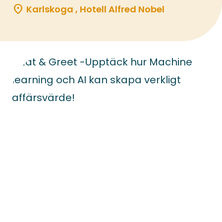
location_on
Karlskoga , Hotell Alfred Nobel