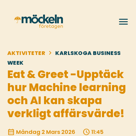
menu
chevron_right
AKTIVITETER
KARLSKOGA BUSINESS
WEEK
Eat & Greet -Upptäck
hur Machine learning
och AI kan skapa
verkligt affärsvärde!
calendar_month
schedule
Måndag 2 Mars 2026
11:45