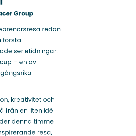
l
acer Group
reprenörsresa redan
 första
de serietidningar.
roup – en av
mgångsrika
on, kreativitet och
 från en liten idé
 Under denna timme
inspirerande resa,