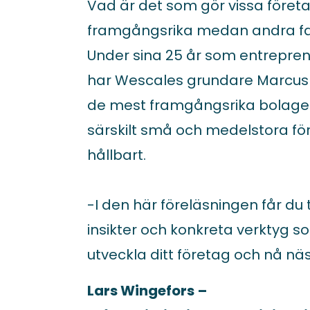
Vad är det som gör vissa företa
framgångsrika medan andra f
Under sina 25 år som entrepren
har Wescales grundare Marcus N
de mest framgångsrika bolage
särskilt små och medelstora f
hållbart.
-I den här föreläsningen får du 
insikter och konkreta verktyg so
utveckla ditt företag och nå nä
Lars Wingefors
–