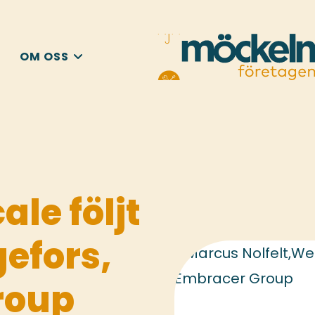
OM OSS
ale följt
efors,
roup