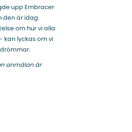
ggde upp Embracer
n den är idag.
else om hur vi alla
– kan lyckas om vi
h drömmar.
men anmälan är