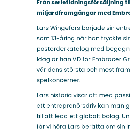
Från serietidningsförsäljning til
miljardframgångar med Embr
Lars Wingefors började sin ent
som 13-åring när han tryckte sin
postorderkatalog med begagna
Idag är han VD för Embracer G
världens största och mest fra
spelkoncerner.
Lars historia visar att med passi
ett entreprenörsdriv kan man gå
till att leda ett globalt bolag.
får vi höra Lars berätta om sin 