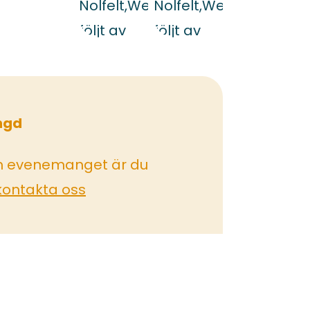
ngd
m evenemanget är du
kontakta oss