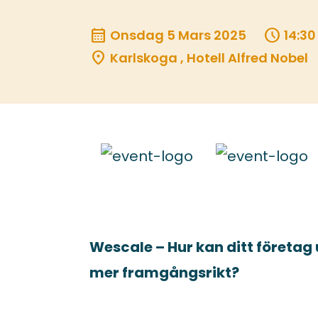
calendar_month
schedule
Onsdag 5 Mars 2025
14:30
location_on
Karlskoga , Hotell Alfred Nobel
Wescale – Hur kan ditt företag 
mer framgångsrikt?