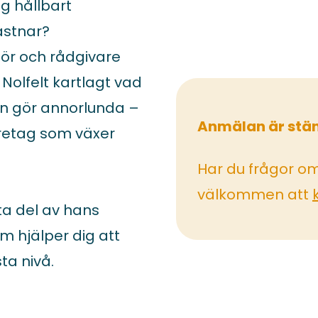
g hållbart
astnar?
ör och rådgivare
olfelt kartlagt vad
n gör annorlunda –
Anmälan är stä
öretag som växer
Har du frågor o
välkommen att
ta del av hans
m hjälper dig att
sta nivå.