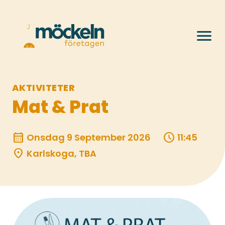
menu
AKTIVITETER
Mat & Prat
calendar_month
schedule
Onsdag 9 September 2026
11:45
location_on
Karlskoga, TBA