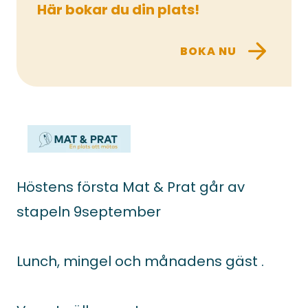
Här bokar du din plats!
arrow_forward
BOKA NU
Höstens första Mat & Prat går av
stapeln 9september
Lunch, mingel och månadens gäst .