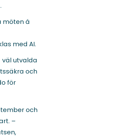
.
ka möten á
cklas med AI.
a väl utvalda
etssäkra och
o för
september och
rt. –
atsen,