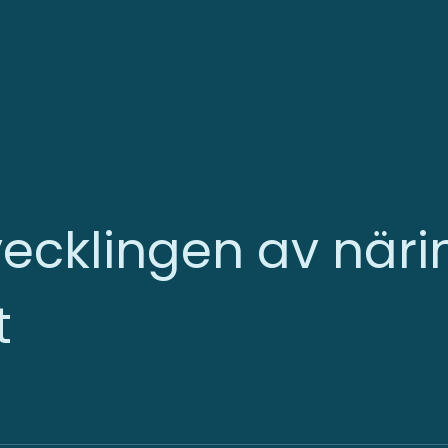
vecklingen av näri
t